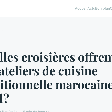
Accueil
Actu
Bon plan
ère
les croisières offren
ateliers de cuisine
itionnelle marocaine
d?
uillet 2024 — 5 min de lecture