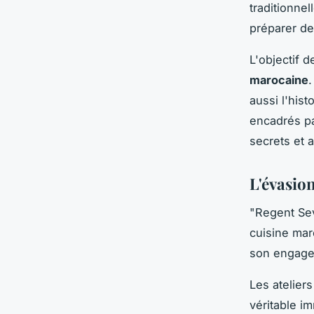
traditionne
préparer de
L'objectif d
marocaine
aussi l'hist
encadrés pa
secrets et 
L'évasio
"Regent Sev
cuisine mar
son engagem
Les atelie
véritable i