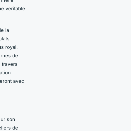
nnelle
e véritable
de la
plats
s royal,
ornes de
 travers
ation
geront avec
our son
liers de