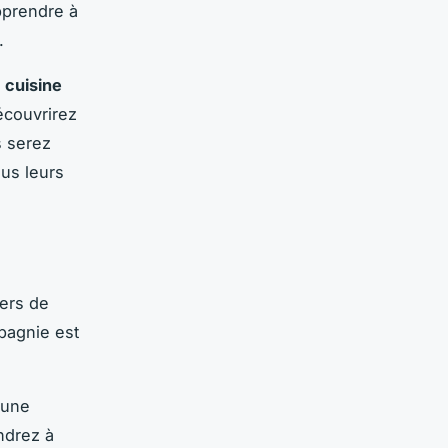
pprendre à
.
a
cuisine
écouvrirez
s serez
us leurs
ers de
pagnie est
 une
ndrez à