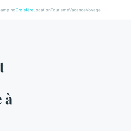
Camping
Croisière
Location
Tourisme
Vacance
Voyage
t
 à