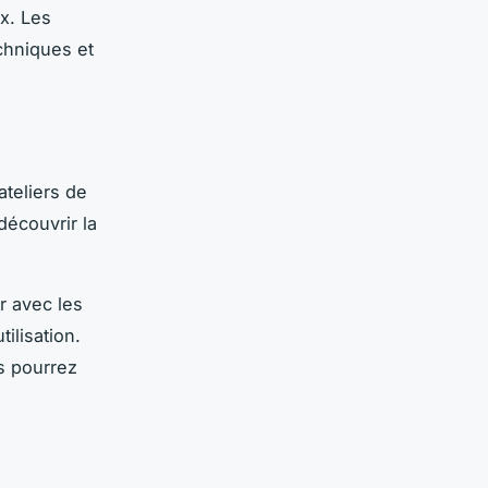
ux. Les
chniques et
teliers de
découvrir la
r avec les
ilisation.
s pourrez