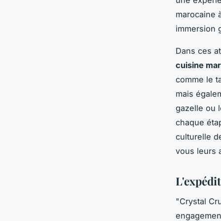
une expérie
marocaine à
immersion 
Dans ces ate
cuisine ma
comme le ta
mais égalem
gazelle ou 
chaque étap
culturelle 
vous leurs 
L'expédi
"Crystal Cr
engagement 