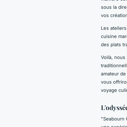
sous la dir
vos création
Les atelier
cuisine mar
des plats tr
Voilà, nous 
traditionne
amateur de 
vous offrir
voyage cul
L'odyssé
"Seabourn C