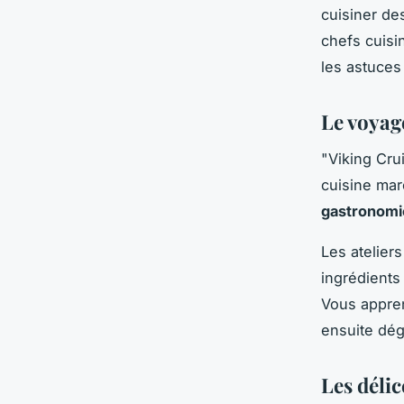
cuisiner de
chefs cuisi
les astuces
Le voyag
"Viking Cru
cuisine mar
gastronomi
Les atelier
ingrédients
Vous appren
ensuite dég
Les déli