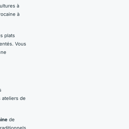
ultures à
rocaine à
s plats
mentés. Vous
une
s
 ateliers de
aine
de
raditionnels