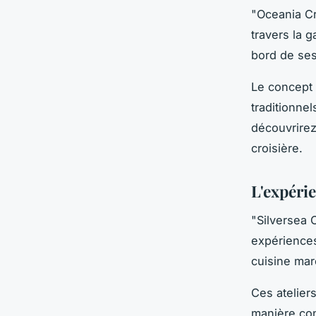
"Oceania Cr
travers la 
bord de ses
Le concept 
traditionne
découvrirez
croisière.
L'expérie
"Silversea 
expériences
cuisine mar
Ces atelier
manière con