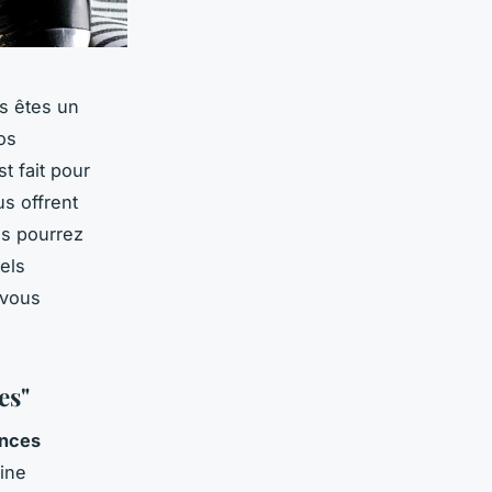
s êtes un
os
t fait pour
s offrent
us pourrez
nels
 vous
es"
ences
ine