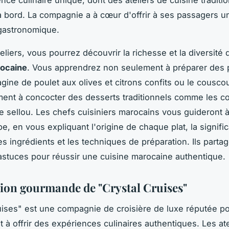
nce culinaire unique, dont des ateliers de cuisine traditio
 bord. La compagnie a à cœur d'offrir à ses passagers un
gastronomique.
liers, vous pourrez découvrir la richesse et la diversité 
rocaine
. Vous apprendrez non seulement à préparer des 
gine de poulet aux olives et citrons confits ou le couscou
ent à concocter des desserts traditionnels comme les c
le sellou. Les chefs cuisiniers marocains vous guideront à
e, en vous expliquant l'origine de chaque plat, la signific
des ingrédients et les techniques de préparation. Ils parta
astuces pour réussir une cuisine marocaine authentique.
tion gourmande de "Crystal Cruises"
uises" est une compagnie de croisière de luxe réputée p
à offrir des expériences culinaires authentiques. Les ate