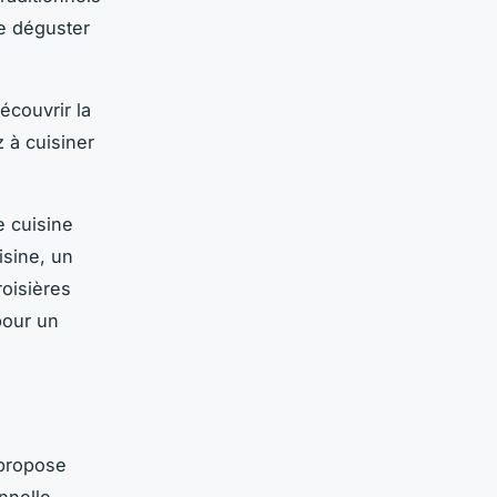
te déguster
écouvrir la
 à cuisiner
e cuisine
isine, un
oisières
pour un
 propose