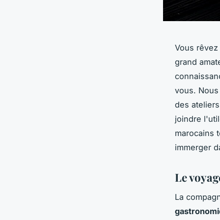
Vous rêvez 
grand amat
connaissanc
vous. Nous 
des atelier
joindre l'ut
marocains t
immerger da
Le voyag
La compagn
gastronom