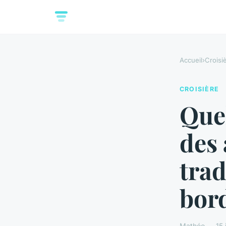
Accueil
›
Croisi
CROISIÈRE
Quel
des 
trad
bor
Mathéo — 15 j