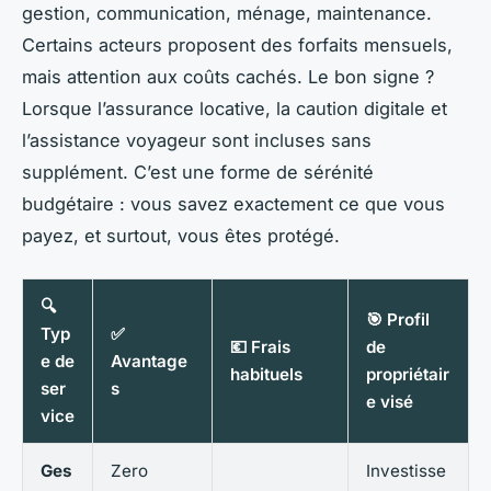
gestion, communication, ménage, maintenance.
Certains acteurs proposent des forfaits mensuels,
mais attention aux coûts cachés. Le bon signe ?
Lorsque l’assurance locative, la caution digitale et
l’assistance voyageur sont incluses sans
supplément. C’est une forme de sérénité
budgétaire : vous savez exactement ce que vous
payez, et surtout, vous êtes protégé.
🔍
🎯 Profil
Typ
✅
💶 Frais
de
e de
Avantage
habituels
propriétair
ser
s
e visé
vice
Ges
Zero
Investisse