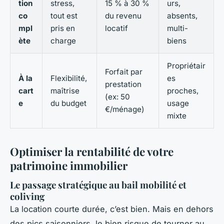
tion
stress,
15 % à 30 %
urs,
co
tout est
du revenu
absents,
mpl
pris en
locatif
multi-
ète
charge
biens
Propriétair
Forfait par
À la
Flexibilité,
es
prestation
cart
maîtrise
proches,
(ex: 50
e
du budget
usage
€/ménage)
mixte
Optimiser la rentabilité de votre
patrimoine immobilier
Le passage stratégique au bail mobilité et
coliving
La location courte durée, c’est bien. Mais en dehors
des pics saisonniers, le bien risque de tourner au